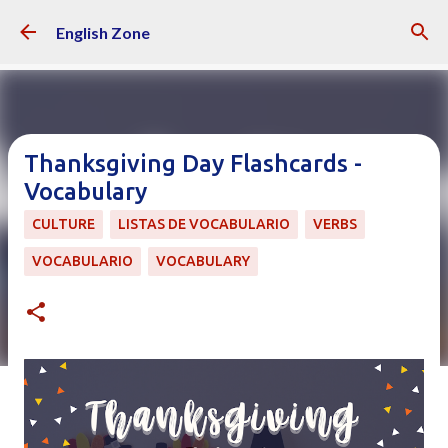
Ir al contenido principal
English Zone
Thanksgiving Day Flashcards -
Vocabulary
CULTURE
LISTAS DE VOCABULARIO
VERBS
VOCABULARIO
VOCABULARY