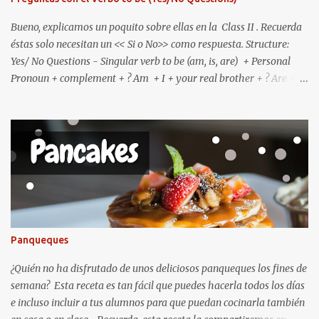
cooking. Rule 3: For verbs ending in "ce, se, ...
Bueno, explicamos un poquito sobre ellas en la Class II . Recuerda
éstas solo necesitan un << Si o No>> como respuesta. Structure:
Yes/ No Questions - Singular verb to be (am, is, are) + Personal
Pronoun + complement + ? Am + I + your real brother + ? Are +
you + angry + ? Is + He + Mike + ? Is + She + beautiful + ? Is + It +
easy + ? Yes/ No Questions - Plural verb to be (am, is, are) +
Personal Pronoun + complement + ? Are + we + near home + ? Are
+ you + from England + ? Are + they + happy + ? Are + they +
Louisa and Andrea + ? Are + they + 10 years old + ? You can
answer them with short answers or long an...
Panqueques
¿Quién no ha disfrutado de unos deliciosos panqueques los fines de
semana? Esta receta es tan fácil que puedes hacerla todos los días
e incluso incluir a tus alumnos para que puedan cocinarla también