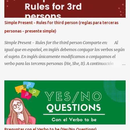
Simple Present - Rules for third person (reglas para terceras
personas - presente simple)
Simple Present - Rules for the third person Comparte en: Al
igual que en español, en inglés debemos conjugar los verbos según
el sujeto. En inglés únicamente modificamos o conjugamos el
verbo para las terceras personas (He, She, It). A continuación
encontrará 6 reglas comunes para conjugar los verbos para el
presente simple. Rule 1: For most verbs, we add -s to the base
form to make the third person singular (he, she, it) form. to want
- wants to sit - sits to love - loves Examples in sentences: My
grandma love s flowers. He want s the new video game. Rule 2:
When the verb ends in -ss, -sh, -ch, -x, or -zz, we add -es. to pass -
pass es to wash - wash es to watch - watch es to fix - fix es
Examples in sentences: My sister pass es all the classes. The
mechanic fix es many cars. The chef wash es his hands before
Preguntas con el Verbo to be (Yes/No Questions)