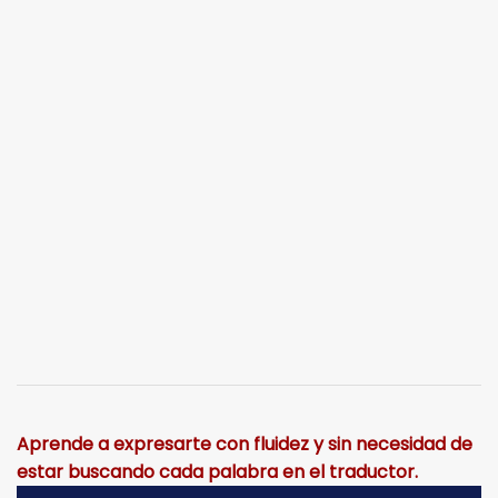
Aprende a expresarte con fluidez y sin necesidad de
estar buscando cada palabra en el traductor.