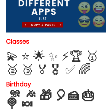
Classes
💫 ⭐️ 🌟 ✨ ⚡️
🏆 🥇
🥈 🥉 🏅 🎖 ✅ 🌈
Birthday
🎊 🎉 🎁 🎈🍰 🎂
🍭 🍬