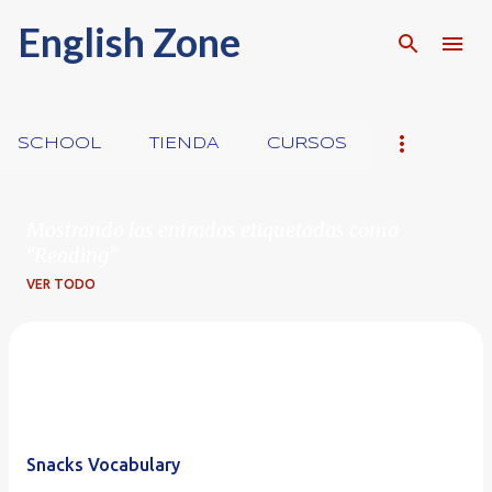
English Zone
Ir al contenido principal
SCHOOL
TIENDA
CURSOS
Mostrando las entradas etiquetadas como
Reading
VER TODO
E
n
t
r
Snacks Vocabulary
a